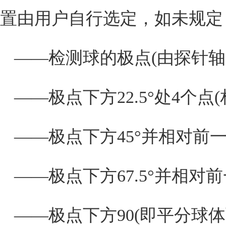
置由用户自行选定，如未规定
——检测球的极点
(
由探针轴
——极点下方
22.5
°处
4
个点
(
——极点下方
45
°并相对前
——极点下方
67.5
°并相对
——极点下方
90(
即平分球体