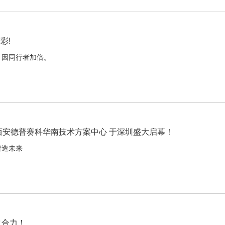
彩!
，因同行者加倍。
—西安德普赛科华南技术方案中心 于深圳盛大启幕！
智造未来
之合力！