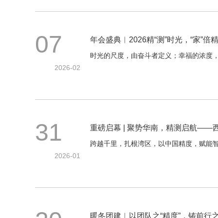
07
年会盛典︱2026精“测”时光，“家”倍精
时光的尺度，由奋斗者定义；幸福的浓度
2026-02
31
重磅启幕 | 聚势华南，精测启航—
跨越千里，扎根湾区，以中国精度，赋能
2026-01
暖冬团建︱以团队之“精度”，铸前行