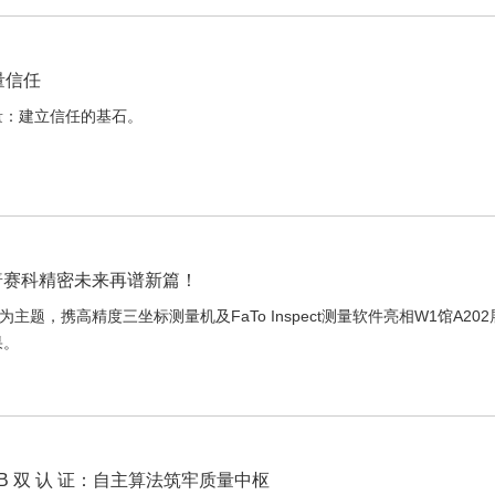
量信任
计量：建立信任的基石。
，德普赛科精密未来再谱新篇！
主题，携高精度三坐标测量机及FaTo Inspect测量软件亮相W1馆A20
果。
 PTB 双 认 证：自主算法筑牢质量中枢